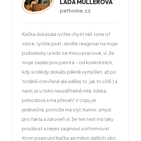
LADA MÜLLEROVÁ
pethome.cz
Kačka dokázala rychle chytit náš tone of
voice, rychle psát, skvěle reagovat na moje
požadavky (a kdo se mnou pracoval, ví, že
moje zadání jsou pestrá – od konkrétních,
kdy si někdy dokážu pěkně vymýšlet, až po
totálně otevřené alá udělej to, jak to cítíš
) a
navíc je u toho neuvěřitelně milá, lidská,
pohodová a má přesah!
V copy je
jedinečná, protože má styl, humor, smysl
pro fakta a zároveň ví, že ten text má taky
prodávat a nejen zaujmout a informovat.
Krom psaní umí Kačka asi milion dalších věcí