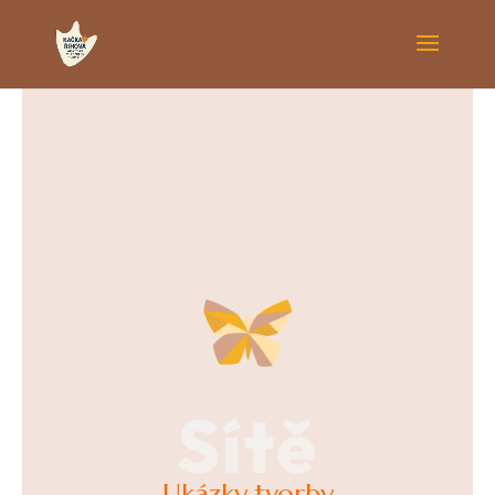
Sítě
Ukázky tvorby