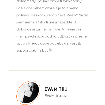
dohromady. To, nad čím já trávím hodiny,
udělá ona během chvíle a je to z meho
pohledu bezkonkurenční text. Reely? Nikdy
jsem nemela tak vtipné a napadité. A
dokonce je za mě i namluví. A hlavně v ní
mám psychickou podporu 🙏 Kačka přesně
ví, co v kterou dobu potřebuju slyšet 🙏
support, jak má být 👌
EVA MITRU
EvaMitru.cz