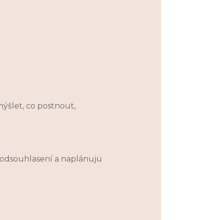
mýšlet, co postnout,
a odsouhlasení a naplánuju