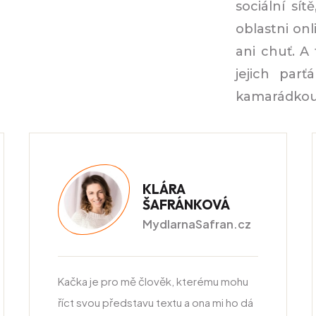
sociální sít
oblastni on
ani chuť. A
jejich par
kamarádkou
KLÁRA
ŠAFRÁNKOVÁ
MydlarnaSafran.cz
Kačka je pro mě člověk, kterému mohu
říct svou představu textu a ona mi ho dá