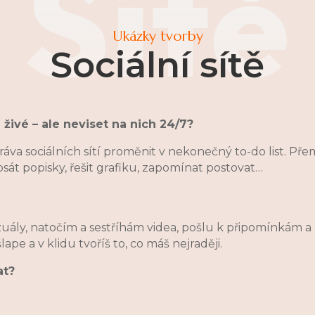
Sítě
Ukázky tvorby
Sociální sítě
 živé – ale neviset na nich 24/7?
áva sociálních sítí proměnit v nekonečný to-do list. Pře
sát popisky, řešit grafiku, zapomínat postovat…
zuály, natočím a sestříhám videa, pošlu k připomínkám 
 šlape a v klidu tvoříš to, co máš nejraději.
at?