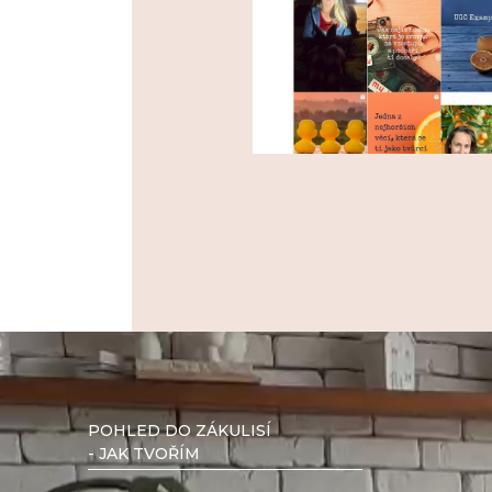
Video
přehrávač
POHLED DO ZÁKULISÍ
- JAK TVOŘÍM