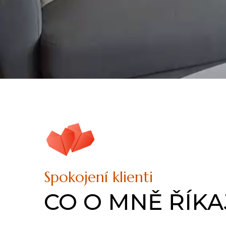
Spokojení klienti
CO O MNĚ ŘÍKA