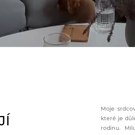
Moje srdcov
JÍ
které je dů
rodinu. Milu