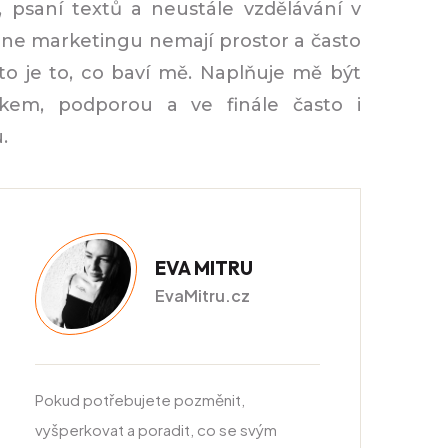
ě, psaní textů a neustále vzdělávání v
line marketingu nemají prostor a často
 to je to, co baví mě. Naplňuje mě být
ťákem, podporou a ve finále často i
.
EVA MITRU
EvaMitru.cz
Pokud potřebujete pozměnit,
vyšperkovat a poradit, co se svým