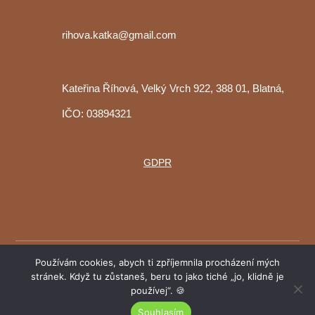
rihova.katka@gmail.com
Kateřina Říhová, Velký Vrch 922, 388 01, Blatná,
IČO: 03894321
GDPR
Copyright © 2025 Kačka Říhová
Používám cookies, abych ti zpříjemnila procházení mých
stránek. Když tu zůstaneš, beru to jako tiché „jo, klidně je
používej“. 🍪
Web by
BoostMax
Souhlasím